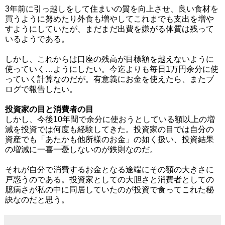
3年前に引っ越しをして住まいの質を向上させ、良い食材を
買うように努めたり外食も増やしてこれまでも支出を増や
すようにしていたが、まだまだ出費を嫌がる体質は残って
いるようである。
しかし、これからは口座の残高が目標額を越えないように
使っていく…ようにしたい。今迄よりも毎日1万円余分に使
っていく計算なのだが。有意義にお金を使えたら、またブ
ログで報告したい。
投資家の目と消費者の目
しかし、今後10年間で余分に使おうとしている額以上の増
減を投資では何度も経験してきた。投資家の目では自分の
資産でも「あたかも他所様のお金」の如く扱い、投資結果
の増減に一喜一憂しないのが鉄則なのだ。
それが自分で消費するお金となる途端にその額の大きさに
戸惑うのである。投資家としての大胆さと消費者としての
臆病さが私の中に同居していたのが投資で食ってこれた秘
訣なのだと思う。