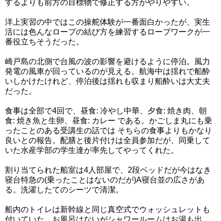
するよりも前方の目標物で修正する方がやりやすい。
洋上実習の中ではこの操舵体験が一番面白かったが、実生
活には色んなロープの結び方を練習するロープワークが一
番役立ちそうだった。
崎戸島の北側で台風の波の影響を避けるように停泊。風力
発電の風車が回っているのが見える。航海中は揺れで船酔
いしかけたけれど、停泊後は揺れも収まり船酔いは大丈夫
だった。
食事は全部で4回で、昼食: 冷やし中華、夕食: 焼き肉、朝
食: 焼き魚と生卵、昼食: カレー である。かごしま丸にも乗
ったことのある受講生の話では そちらの食事よりもかなり
良いとの報告。配膳と後片付けは全員参加だが、同乗して
いた水産学部の学生達が率先してやってくれた。
割り当てられた船室は4人部屋で、2段ベッドだが今はなき
寝台特急の(乗ったことはないのだが)A寝台並の広さがあ
る。洗濯したてのシーツで清潔。
船内のトイレは新幹線と同じ真空式でウォッシュレットも
付いていた。お風呂はないがシャワールームはお湯も出