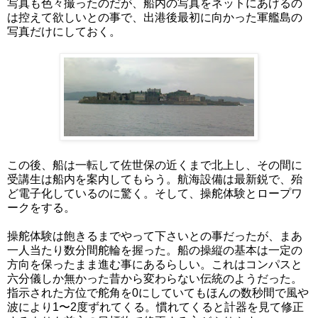
写真も色々撮ったのだが、船内の写真をネットにあげるの
は控えて欲しいとの事で、出港後最初に向かった軍艦島の
写真だけにしておく。
この後、船は一転して佐世保の近くまで北上し、その間に
受講生は船内を案内してもらう。航海設備は最新鋭で、殆
ど電子化しているのに驚く。そして、操舵体験とロープワ
ークをする。
操舵体験は飽きるまでやって下さいとの事だったが、まあ
一人当たり数分間舵輪を握った。船の操縦の基本は一定の
方向を保ったまま進む事にあるらしい。これはコンパスと
六分儀しか無かった昔から変わらない伝統のようだった。
指示された方位で舵角を0にしていてもほんの数秒間で風や
波により1〜2度ずれてくる。慣れてくると計器を見て修正