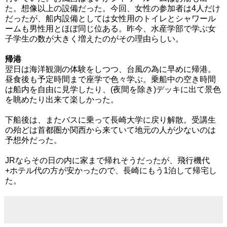
た。想像以上の設備だった。今回、女性の参加者は4人だけ
だったが、船内設備としては女性用のトイレとシャワール
ームも男性用とほぼ同じ位ある。昨今、水産学部で学ぶ女
子学生の数が大きく増えたのがその理由らしい。
帰港
翌日は海洋観測の体験をしつつ、台風の為に早めに帰港。
昼食後も予定時間まで座学で色々学ぶ。乗船中の空き時間
は船内を自由に見学したり、(夜間を除き)デッキに出て景色
を眺めたり出来て楽しかった。
下船後は、またバスに乗って長崎大学に戻り解散。受講生
の殆どは首都圏か関西から来ていて地元の人が少ないのは
予想外だった。
JRならその日の内に家まで帰れそうだったが、飛行機代
+ホテル代の方が安かったので、長崎にもう1泊して帰宅し
た。