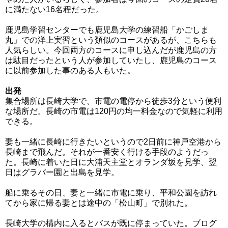
に満たない16名程だった。
鹿児島学習センターでも鹿児島大学の練習船「かごしま
丸」での洋上実習という類似のコースがあるが、こちらも
人気らしい。今回両方のコースに申し込んだが鹿児島の方
は駄目だったという人が参加していたし、鹿児島のコース
に以前参加した事のある人もいた。
出発
集合場所は長崎大学で、市電の電停から徒歩3分という便利
な場所だ。長崎の市電は120円の均一料金なので気軽に利用
できる。
妻も一緒に長崎に行きたいというので2日前に神戸空港から
長崎まで飛んだ。それが一番安く行ける手段のようだっ
た。長崎に着いた日に大浦天主堂とオランダ坂を見学、翌
日はグラバー園と出島を見学。
船に乗るその日、妻と一緒に市電に乗り、平和公園を訪れ
てから家に帰る妻とは途中の「松山町」で別れた。
長崎大学の構内に入るとバスが既に停まっていた。ブログ