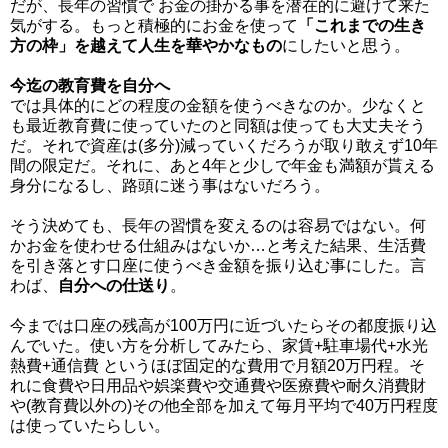
だが、長年の習慣で お金の掛かる事を潜在的に避けて来た
気がする。もっと積極的にお金を使って
「これまでの生き
方の枠」を越えて人生を華やかなもの
にしたいと思う。
今迄の教育費を自分へ
では具体的にどの程度の金額を使うべきなのか。少なくと
も最近教育費に使っていたのと同額は使っても大丈夫そう
だ。それで資産は(多分)減っていくだろうが取り敢えず10年
間の限定だ。それに、あと4年と少しで年金も満額が貰える
身分になるし、路頭に迷う事はないだろう。
そう決めても、長年の習慣を変えるのは容易ではない。何
かお金を使わせる仕組みはないか…と考えた結果、生活費
を引き落とす口座に使うべき金額を振り込む事にした。言
わば、
自分への仕送り
。
今までは口座の残高が100万円に近づいたらその都度振り込
んでいた。使い方を分析してみたら、家賃+駐車場代+水光
熱費+通信費 というほぼ固定的な費用で月額20万円程。そ
れに食費や日用品や娯楽費や交通費や医療費や耐久消費財
や(教育費以外の)その他全部を加えて毎月平均で40万円程度
は使っていたらしい。