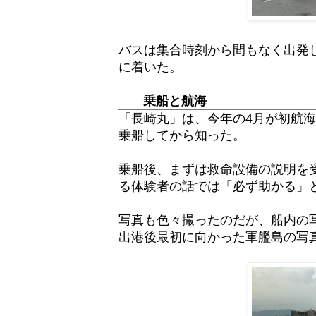
バスは集合時刻から間もなく出発
に着いた。
乗船と航海
「長崎丸」は、今年の4月が初航
乗船してから知った。
乗船後、まずは救命設備の説明を
る体験者の話では「必ず助かる」
写真も色々撮ったのだが、船内の
出港後最初に向かった軍艦島の写