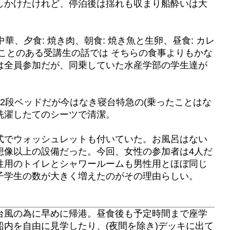
しかけたけれど、停泊後は揺れも収まり船酔いは大
華、夕食: 焼き肉、朝食: 焼き魚と生卵、昼食: カレ
ことのある受講生の話では そちらの食事よりもかな
は全員参加だが、同乗していた水産学部の学生達が
2段ベッドだが今はなき寝台特急の(乗ったことはな
洗濯したてのシーツで清潔。
式でウォッシュレットも付いていた。お風呂はない
想像以上の設備だった。今回、女性の参加者は4人だ
性用のトイレとシャワールームも男性用とほぼ同じ
子学生の数が大きく増えたのがその理由らしい。
台風の為に早めに帰港。昼食後も予定時間まで座学
内を自由に見学したり、(夜間を除き)デッキに出て