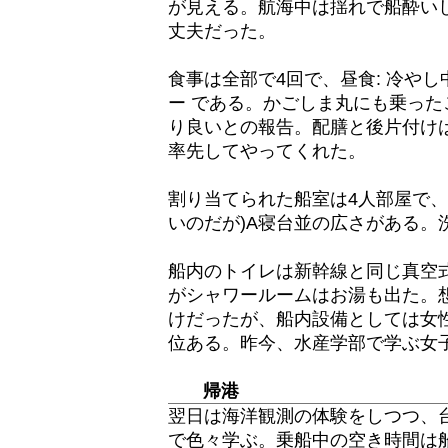
が見える。航海中は揺れで船酔い
丈夫だった。
食事は全部で4回で、昼食: 冷やし中
ー である。かごしま丸にも乗った
り良いとの報告。配膳と後片付け
率先してやってくれた。
割り当てられた船室は4人部屋で、
いのだが)A寝台並の広さがある。
船内のトイレは新幹線と同じ真空
がシャワールームはお湯も出た。
けだったが、船内設備としては女
位ある。昨今、水産学部で学ぶ女
帰港
翌日は海洋観測の体験をしつつ、
で色々学ぶ。乗船中の空き時間は船