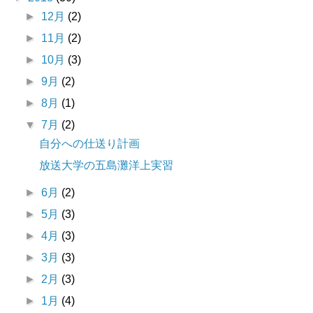
►
12月
(2)
►
11月
(2)
►
10月
(3)
►
9月
(2)
►
8月
(1)
▼
7月
(2)
自分への仕送り計画
放送大学の五島灘洋上実習
►
6月
(2)
►
5月
(3)
►
4月
(3)
►
3月
(3)
►
2月
(3)
►
1月
(4)