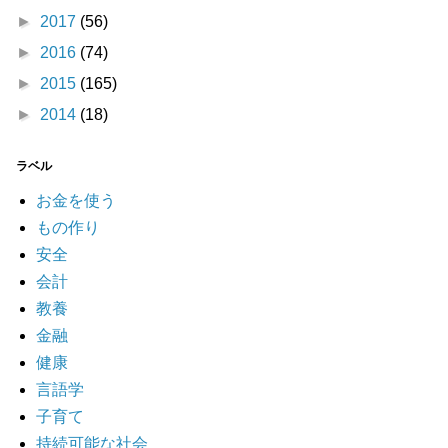
►
2017
(56)
►
2016
(74)
►
2015
(165)
►
2014
(18)
ラベル
お金を使う
もの作り
安全
会計
教養
金融
健康
言語学
子育て
持続可能な社会