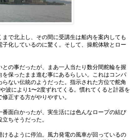
くまで北上し、その間に受講生は船内を案内しても
電子化しているのに驚く。そして、操舵体験とロー
いとの事だったが、まあ一人当たり数分間舵輪を握
向を保ったまま進む事にあるらしい。これはコンパ
わらない伝統のようだった。指示された方位で舵角
や波により1〜2度ずれてくる。慣れてくると計器を
で修正する方がやりやすい。
一番面白かったが、実生活には色んなロープの結び
役立ちそうだった。
避けるように停泊。風力発電の風車が回っているの