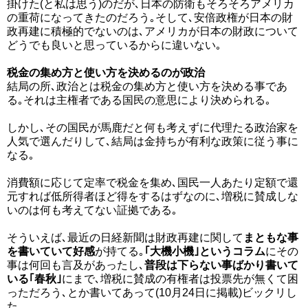
掛けた(と私は思う)のだが､日本の防衛もそろそろアメリカ
の重荷になってきたのだろう｡そして､安倍政権が日本の財
政再建に積極的でないのは､アメリカが日本の財政について
どうでも良いと思っているからに違いない｡
税金の集め方と使い方を決めるのが政治
結局の所､政治とは税金の集め方と使い方を決める事であ
る｡それは主権者である国民の意思により決められる｡
しかし､その国民が馬鹿だと何も考えずに代理たる政治家を
人気で選んだりして､結局は金持ちが有利な政策に従う事に
なる｡
消費額に応じて定率で税金を集め､国民一人あたり定額で還
元すれば低所得者ほど得をするはずなのに､増税に賛成しな
いのは何も考えてない証拠である｡
そういえば､最近の日経新聞は財政再建に関して
まともな事
を書いていて好感
が持てる｡
｢大機小機｣というコラム
にその
事は何回も言及があったし､
普段は下らない事ばかり書いて
いる｢春秋｣
にまで､増税に賛成の有権者は投票先が無くて困
っただろう､とか書いてあって(10月24日に掲載)ビックリし
た｡