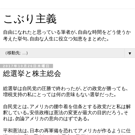
こぶり主義
自由になれたと思っている筆者が､自由な時間をどう使うか
考えた挙句､自由な人生に役立つ知恵をまとめた｡
▼
2017年10月26日木曜日
総選挙と株主総会
総選挙は自民党の圧勝で終わったが､どの政党が勝っても､
増税支持の私にとっては何の意味もない選挙だった｡
自民党とは､アメリカの腰巾着を信条とする政党だと私は解
釈している｡安倍政権は憲法の変更が最大の目的だろう｡そ
れは､勿論アメリカの意向のはずである｡
平和憲法は､日本の再軍備を恐れてアメリカが作るように仕