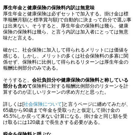
厚生年金と健康保険の保険料内訳は無意味
厚生年金と健康保険は必ずセットで加入する。掛け金は標
準報酬月額(と標準賞与額)で自動的に決まって自分で選ぶ事
は出来ない。そうすると、厚生年金の保険料は幾ら、健康
保険の保険料は幾ら、と言う内訳は加入者にとっては無意
味だと言える。
確かに、社会保険に加入して得られるメリットには価値を
感じる。しかし、メリットの多くは社会保険料の多寡に関
係せず、保険料に比例して得られるリターンは厚生年金の
報酬比例部分のみである。
そうすると、
会社負担分や健康保険の保険料と称している
部分も含めて
保険料に対する報酬比例部分のリターンを計
算するのが正しいリターンの求め方だと思った。
詳しくは[
社会保険について
]と言うページに纏めてみたが、
65歳から90歳まで年金を受取ったと仮定して掛け金の
45.5%しか戻って来ない計算になる。掛け金と同じ額を受
け取るには120歳まで長生きする必要がある。
税金を保険料と呼ぶな