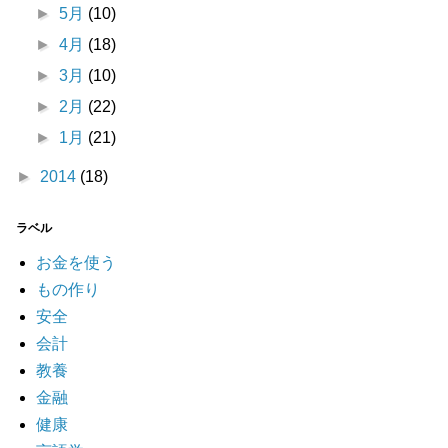
►
5月
(10)
►
4月
(18)
►
3月
(10)
►
2月
(22)
►
1月
(21)
►
2014
(18)
ラベル
お金を使う
もの作り
安全
会計
教養
金融
健康