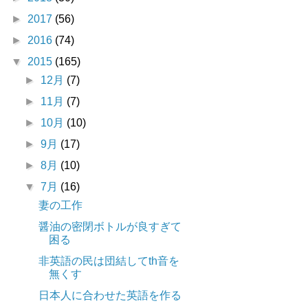
►
2017
(56)
►
2016
(74)
▼
2015
(165)
►
12月
(7)
►
11月
(7)
►
10月
(10)
►
9月
(17)
►
8月
(10)
▼
7月
(16)
妻の工作
醤油の密閉ボトルが良すぎて
困る
非英語の民は団結してth音を
無くす
日本人に合わせた英語を作る