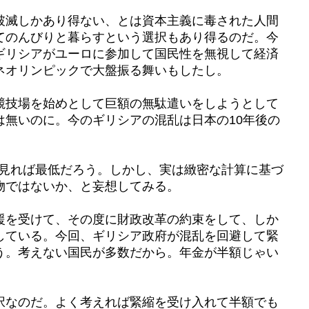
破滅しかあり得ない、とは資本主義に毒された人間
てのんびりと暮らすという選択もあり得るのだ。今
ギリシアがユーロに参加して国民性を無視して経済
ネオリンピックで大盤振る舞いもしたし。
競技場を始めとして巨額の無駄遣いをしようとして
は無いのに。今のギリシアの混乱は日本の10年後の
ら見れば最低だろう。しかし、実は緻密な計算に基づ
物ではないか、と妄想してみる。
援を受けて、その度に財政改革の約束をして、しか
している。今回、ギリシア政府が混乱を回避して緊
う。考えない国民が多数だから。年金が半額じゃい
択なのだ。よく考えれば緊縮を受け入れて半額でも