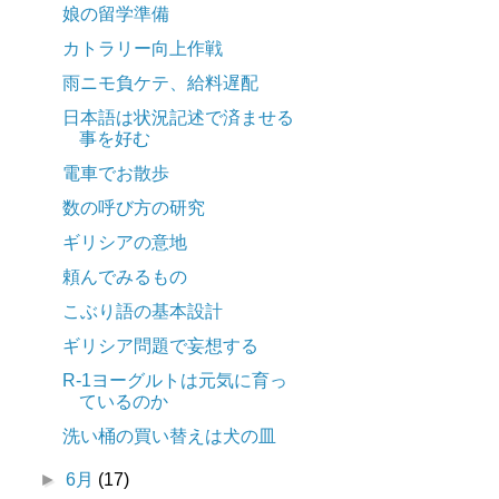
娘の留学準備
カトラリー向上作戦
雨ニモ負ケテ、給料遅配
日本語は状況記述で済ませる
事を好む
電車でお散歩
数の呼び方の研究
ギリシアの意地
頼んでみるもの
こぶり語の基本設計
ギリシア問題で妄想する
R-1ヨーグルトは元気に育っ
ているのか
洗い桶の買い替えは犬の皿
►
6月
(17)