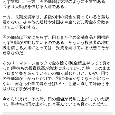
えず変動し、一方、円の価値は大地のように不変である、
つまり天動説を信じる人達である。
一方、長期投資家は、多額の円の資金を持っていると落ち
着かない。株や他の通貨や外国株や金などに資金を分散さ
せてこそ安心する。
円の価値は不変にあらず。円もまた他の金融商品と同様絶
えず相場が変動しているのである。そういう投資界の地動
説を信じる人達にとっては、投資を続けている状態こそが
通常なのだ。
あのリーマン・ショックで金を除く(純金積立やってて良か
った)手持ちの投資残高が急速に減っていった時、このまま
ゼロまで突き進んでいるかの如く感じたけど、いや、円で
の評価額が下がっただけで、別に価値がなくなった訳じゃ
ない、何なら外国で暮らせばいい、と思い直して冷静さを
取り戻す事が出来た。
今から思えば、その時、円の価値が異常に上がっていた訳
で、手持ちの円が上がったと喜んでいても良かった位だ。